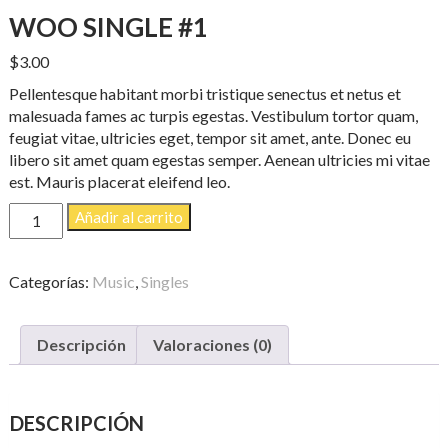
WOO SINGLE #1
$
3.00
Pellentesque habitant morbi tristique senectus et netus et
malesuada fames ac turpis egestas. Vestibulum tortor quam,
feugiat vitae, ultricies eget, tempor sit amet, ante. Donec eu
libero sit amet quam egestas semper. Aenean ultricies mi vitae
est. Mauris placerat eleifend leo.
Woo
Añadir al carrito
Single
#1
cantidad
Categorías:
Music
,
Singles
Descripción
Valoraciones (0)
DESCRIPCIÓN