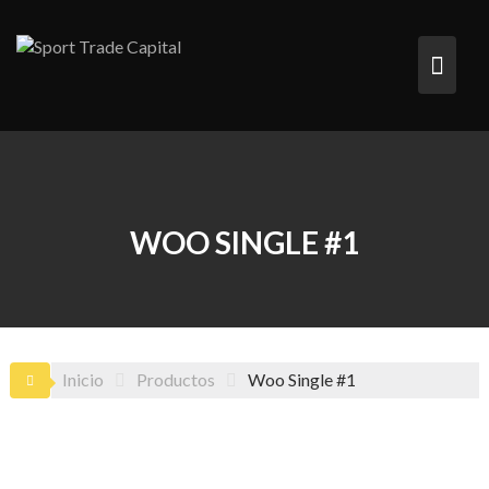
Saltar
al
contenido
WOO SINGLE #1
Inicio
Productos
Woo Single #1