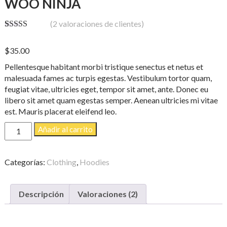
WOO NINJA
(
2
valoraciones de clientes)
Valorado
2
con
4.50
de
$
35.00
5 en base a
valoracione
Pellentesque habitant morbi tristique senectus et netus et
s de clientes
malesuada fames ac turpis egestas. Vestibulum tortor quam,
feugiat vitae, ultricies eget, tempor sit amet, ante. Donec eu
libero sit amet quam egestas semper. Aenean ultricies mi vitae
est. Mauris placerat eleifend leo.
Woo
Añadir al carrito
Ninja
cantidad
Categorías:
Clothing
,
Hoodies
Descripción
Valoraciones (2)